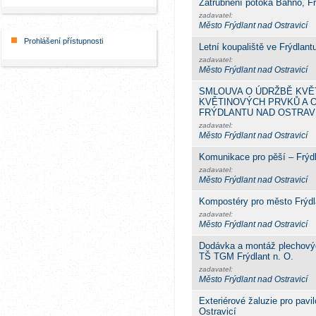
Zatrubnění potoka Bahno, Fr
zadavatel:
Město Frýdlant nad Ostravicí
Prohlášení přístupnosti
Letní koupaliště ve Frýdlan
zadavatel:
Město Frýdlant nad Ostravicí
SMLOUVA O ÚDRŽBĚ KVĚ
KVĚTINOVÝCH PRVKŮ A 
FRÝDLANTU NAD OSTRAVIC
zadavatel:
Město Frýdlant nad Ostravicí
Komunikace pro pěší – Frýdl
zadavatel:
Město Frýdlant nad Ostravicí
Kompostéry pro město Frýdl
zadavatel:
Město Frýdlant nad Ostravicí
Dodávka a montáž plechovýc
TŠ TGM Frýdlant n. O.
zadavatel:
Město Frýdlant nad Ostravicí
Exteriérové žaluzie pro pav
Ostravicí