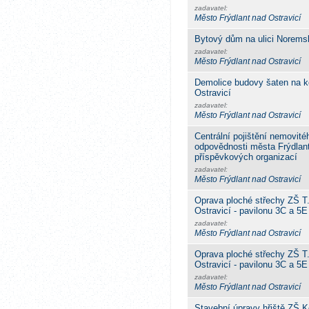
zadavatel:
Město Frýdlant nad Ostravicí
Bytový dům na ulici Noremsk
zadavatel:
Město Frýdlant nad Ostravicí
Demolice budovy šaten na ko
Ostravicí
zadavatel:
Město Frýdlant nad Ostravicí
Centrální pojištění nemovit
odpovědnosti města Frýdlant
příspěvkových organizací
zadavatel:
Město Frýdlant nad Ostravicí
Oprava ploché střechy ZŠ T
Ostravicí - pavilonu 3C a 5E
zadavatel:
Město Frýdlant nad Ostravicí
Oprava ploché střechy ZŠ T
Ostravicí - pavilonu 3C a 5E
zadavatel:
Město Frýdlant nad Ostravicí
Stavební úpravy hřiště ZŠ 