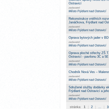
Ostravicí
zadavatel:
Město Frýdlant nad Ostravicí
Rekonstrukce vnitřních rozv
Janáčkova, Frýdlant nad Ost
zadavatel:
Město Frýdlant nad Ostravicí
Oprava bytových jader v BD 
zadavatel:
Město Frýdlant nad Ostravicí
Oprava ploché střechy ZŠ T
Ostravicí - pavilonu 3C a 5E
zadavatel:
Město Frýdlant nad Ostravicí
Chodník Nová Ves – Maleno
zadavatel:
Město Frýdlant nad Ostravicí
Sdružené služby dodávky ele
Frýdlant nad Ostravicí a jeh
zadavatel:
Město Frýdlant nad Ostravicí
stránka:
1
|
2
|
...
|
1