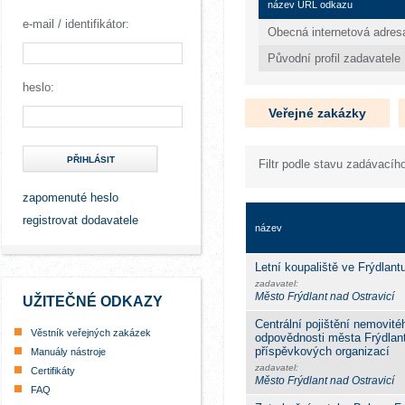
název URL odkazu
e-mail / identifikátor:
Obecná internetová adres
Původní profil zadavatele
heslo:
Veřejné zakázky
PŘIHLÁSIT
Filtr podle stavu zadávacího
zapomenuté heslo
registrovat dodavatele
název
Letní koupaliště ve Frýdlan
zadavatel:
Město Frýdlant nad Ostravicí
UŽITEČNÉ ODKAZY
Centrální pojištění nemovit
Věstník veřejných zakázek
odpovědnosti města Frýdlant
příspěvkových organizací
Manuály nástroje
zadavatel:
Certifikáty
Město Frýdlant nad Ostravicí
FAQ